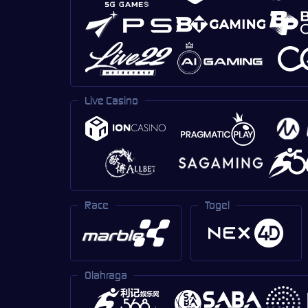
Live Casino
Race
Togel
Olahraga