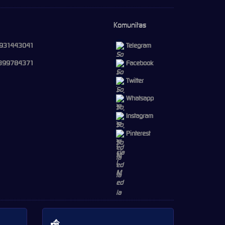
Komunitas
931443041
Telegram
399784371
Facebook
Twitter
Whatsapp
Instagram
Pinterest