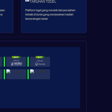
TARUHAN TOGEL
haan
Platform togel yang menarik dari perusahan
ame
terbaik di dunia yang menawarkan hadiah
kemenangan besar