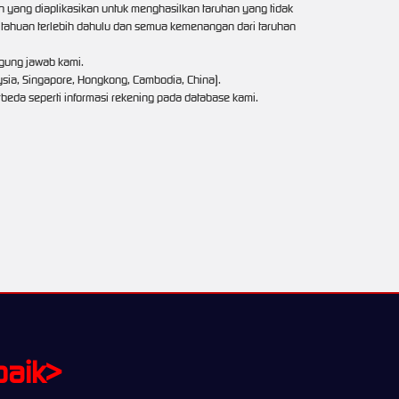
 yang diaplikasikan untuk menghasilkan taruhan yang tidak
itahuan terlebih dahulu dan semua kemenangan dari taruhan
ggung jawab kami.
sia, Singapore, Hongkong, Cambodia, China).
rbeda seperti informasi rekening pada database kami.
baik>