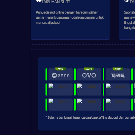
TARUHAN SLOT
TA
Penyedia slot online dengan beragam pilihan
Sportsb
game menarik yang memudahkan pemain untuk
menawar
mencapai jackpot
tinggi,
banyak 
* Selama bank maintenance dan bank offline deposit dan penarik