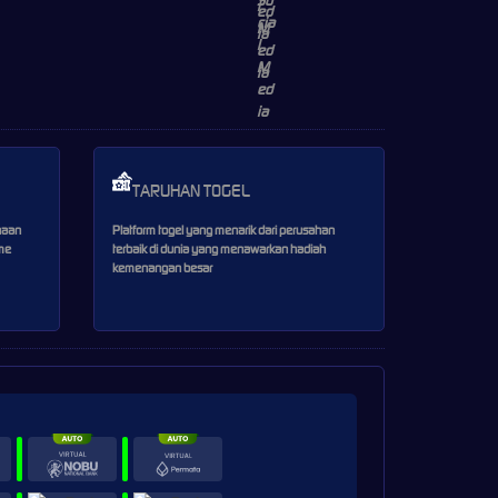
TARUHAN TOGEL
haan
Platform togel yang menarik dari perusahan
ame
terbaik di dunia yang menawarkan hadiah
kemenangan besar