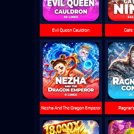
Evil Queen Cauldron
Gate 
Nezha And The Dragon Emperor
Ragnar'