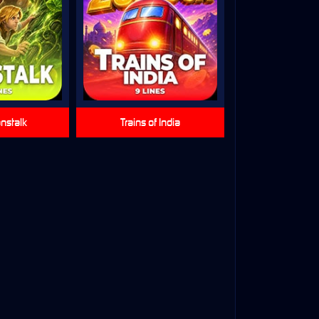
nstalk
Trains of India