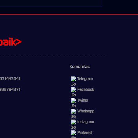
baik>
Komunitas
931443041
Telegram
399784371
Facebook
Twitter
Whatsapp
Instagram
Pinterest