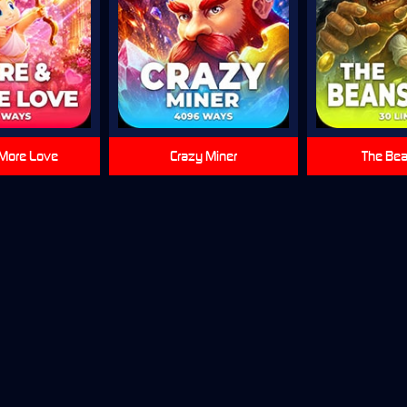
More Love
Crazy Miner
The Bea