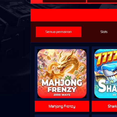
Semua permainan
Slots
Mahjong Frenzy
Shark