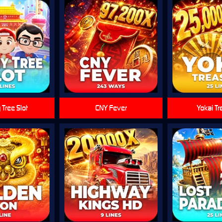
Tree Slot
CNY Fever
Yokai Tr