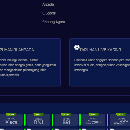
Arcade
E-Sports
Sabung Ayam
RUHAN OLAHRAGA
TARUHAN LIVE KASINO
ook Gaming Platform Terbaik
Platform Pilihan bagi perusahaan-perusa
kan lebih banyak game, odds yang lebih
terbaik di dunia, dengan pilihan variasi g
 dan menyediakan pilihan yang lebih
terbanyak
untuk pemain.