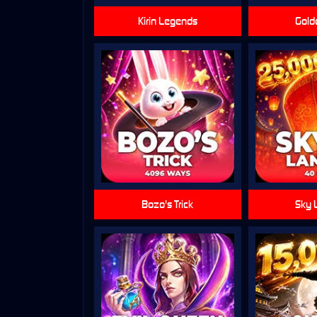
Kirin Legends
Gold
Bozo's Trick
Sky 