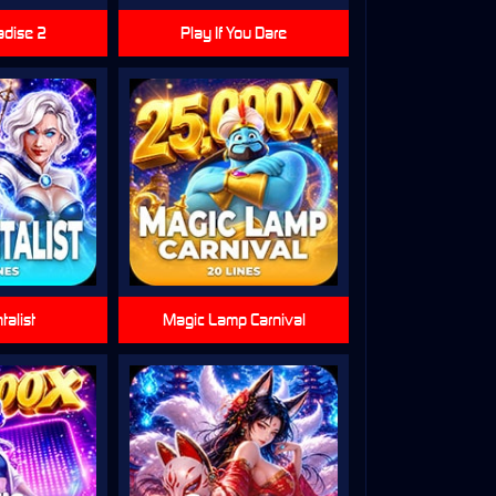
adise 2
Play If You Dare
alist
Magic Lamp Carnival