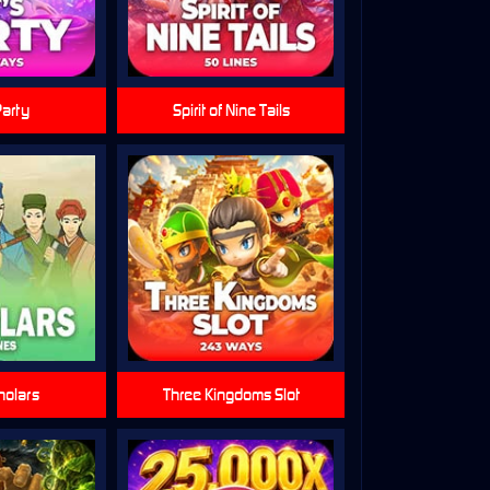
Party
Spirit of Nine Tails
holars
Three Kingdoms Slot