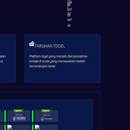
TARUHAN TOGEL
haan
Platform togel yang menarik dari perusahan
ame
terbaik di dunia yang menawarkan hadiah
kemenangan besar