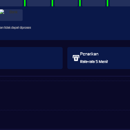
an tidak dapat diproses
Penarikan
Rata-rata 5 Menit