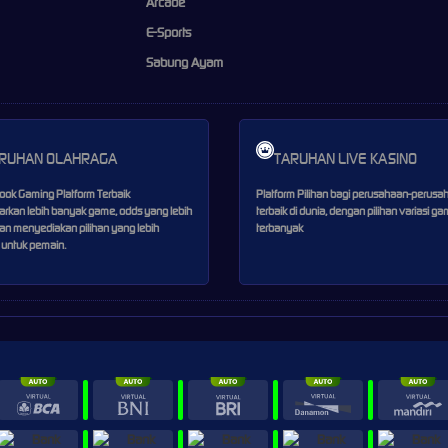
Arcade
E-Sports
Sabung Ayam
RUHAN OLAHRAGA
TARUHAN LIVE KASINO
ook Gaming Platform Terbaik
Platform Pilihan bagi perusahaan-perusa
kan lebih banyak game, odds yang lebih
terbaik di dunia, dengan pilihan variasi g
 dan menyediakan pilihan yang lebih
terbanyak
untuk pemain.