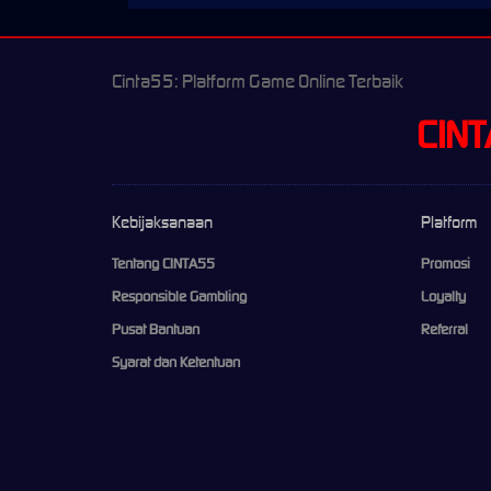
Cinta55: Platform Game Online Terbaik
CINT
Kebijaksanaan
Platform
Tentang CINTA55
Promosi
Responsible Gambling
Loyalty
Pusat Bantuan
Referral
Syarat dan Ketentuan