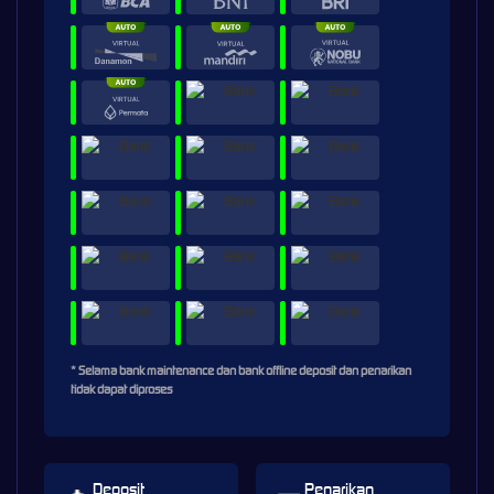
* Selama bank maintenance dan bank offline deposit dan penarikan
tidak dapat diproses
Deposit
Penarikan