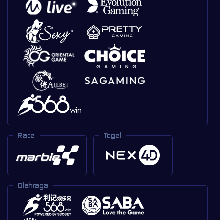
Race
Togel
Olahraga