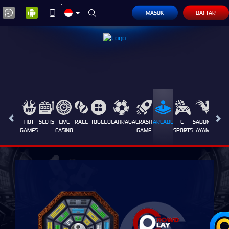
MASUK
DAFTAR
HOT
SLOTS
LIVE
RACE
TOGEL
OLAHRAGA
CRASH
ARCADE
E-
SABUNG
PROM
GAMES
CASINO
GAME
SPORTS
AYAM