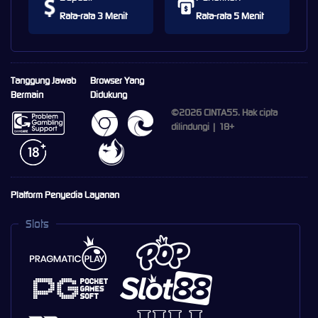
Rata-rata 3 Menit
Rata-rata 5 Menit
Tanggung Jawab
Browser Yang
Bermain
Didukung
©2026 CINTA55. Hak cipta
dilindungi | 18+
Platform Penyedia Layanan
Slots