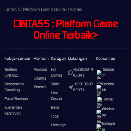
Cinta55: Platform Game Online Terbaik
CINTA55 :
Platform Game
Online Terbaik>
Kebijaksanaan
Platform
Kategori
Dukungan
Komunitas
Tentang
Promosi
Hot
+62859314
Telegra
CINTA55
Games
43041
m
Loyalty
Responsible
Slots
+62813997
Facebo
Referral
Gambling
84371
ok
Live
Pusat Bantuan
Casino
Twitter
Syarat dan
Race
Whatsa
Ketentuan
pp
Togel
Instagra
Olahraga
m