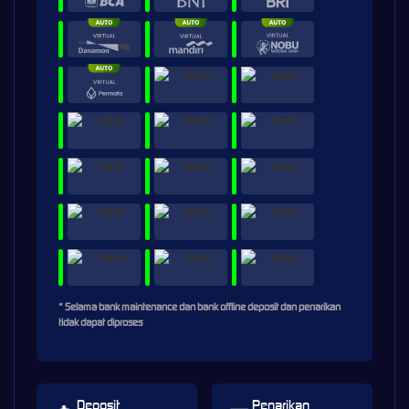
* Selama bank maintenance dan bank offline deposit dan penarikan
tidak dapat diproses
Deposit
Penarikan