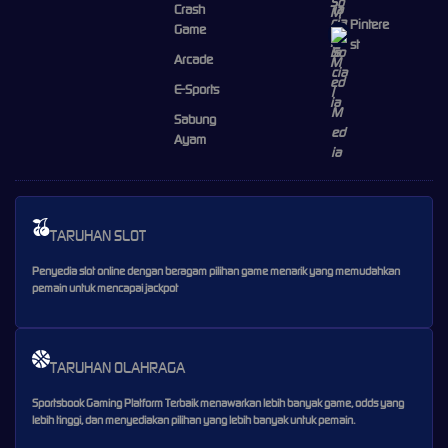
Crash
Pintere
Game
st
Arcade
E-Sports
Sabung
Ayam
TARUHAN SLOT
Penyedia slot online dengan beragam pilihan game menarik yang memudahkan
pemain untuk mencapai jackpot
TARUHAN OLAHRAGA
Sportsbook Gaming Platform Terbaik menawarkan lebih banyak game, odds yang
lebih tinggi, dan menyediakan pilihan yang lebih banyak untuk pemain.