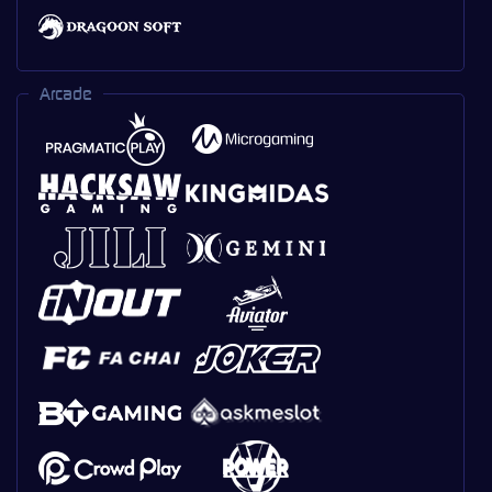
Arcade