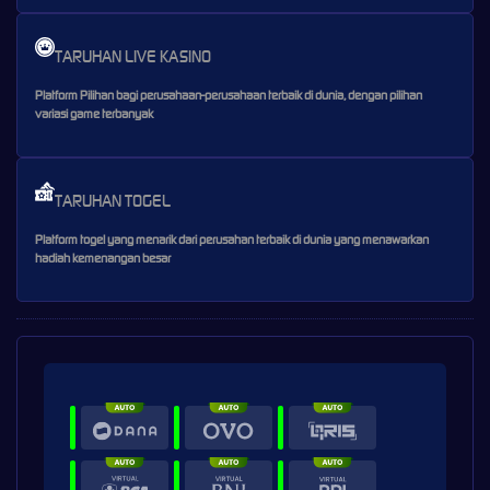
TARUHAN LIVE KASINO
Platform Pilihan bagi perusahaan-perusahaan terbaik di dunia, dengan pilihan
variasi game terbanyak
TARUHAN TOGEL
Platform togel yang menarik dari perusahan terbaik di dunia yang menawarkan
hadiah kemenangan besar