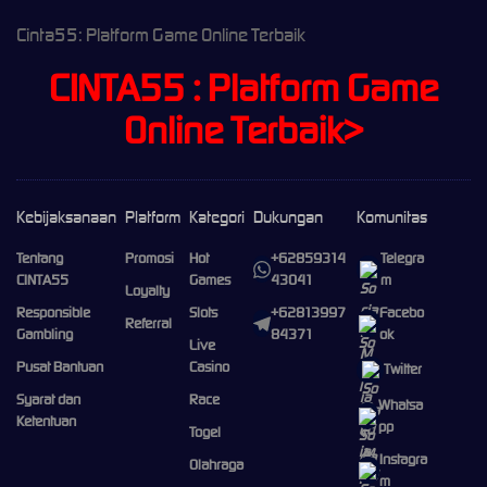
Cinta55: Platform Game Online Terbaik
CINTA55 :
Platform Game
Online Terbaik>
Kebijaksanaan
Platform
Kategori
Dukungan
Komunitas
Tentang
Promosi
Hot
+62859314
Telegra
CINTA55
Games
43041
m
Loyalty
Responsible
Slots
+62813997
Facebo
Referral
Gambling
84371
ok
Live
Pusat Bantuan
Casino
Twitter
Syarat dan
Race
Whatsa
Ketentuan
pp
Togel
Instagra
Olahraga
m