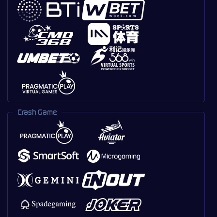
Crash Game