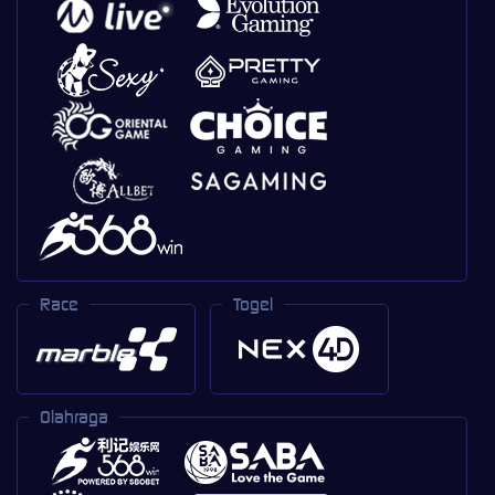
Race
Togel
Olahraga