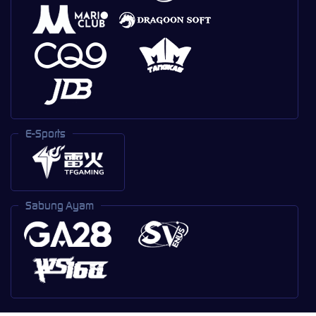
E-Sports
Sabung Ayam