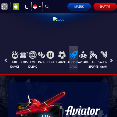
MASUK
DAFTAR
HOT
SLOTS
LIVE
RACE
TOGEL
OLAHRAGA
CRASH
ARCADE
E-
SABUNG
PROM
GAMES
CASINO
GAME
SPORTS
AYAM