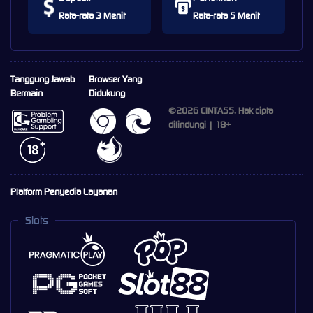
Rata-rata 3 Menit
Rata-rata 5 Menit
Tanggung Jawab
Browser Yang
Bermain
Didukung
©2026 CINTA55. Hak cipta
dilindungi | 18+
Platform Penyedia Layanan
Slots