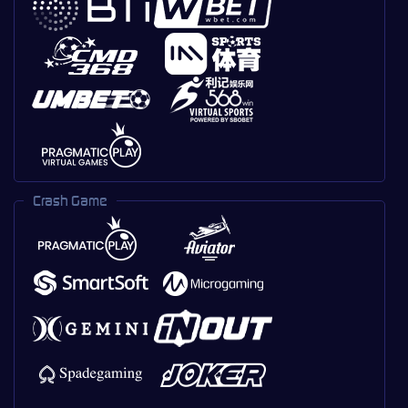
Crash Game