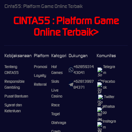
Cinta55: Platform Game Online Terbaik
CINTA55 :
Platform Game
Online Terbaik>
Kebijaksanaan
Platform
Kategori
Dukungan
Komunitas
Tentang
Promosi
Hot
+62859314
Telegra
CINTA55
Games
43041
m
Loyalty
Responsible
Slots
+62813997
Facebo
Referral
Gambling
84371
ok
Live
Pusat Bantuan
Casino
Twitter
Syarat dan
Race
Whatsa
Ketentuan
pp
Togel
Instagra
Olahraga
m
Crash