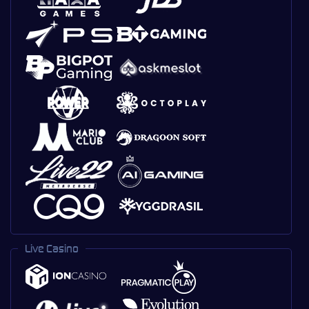
Live Casino