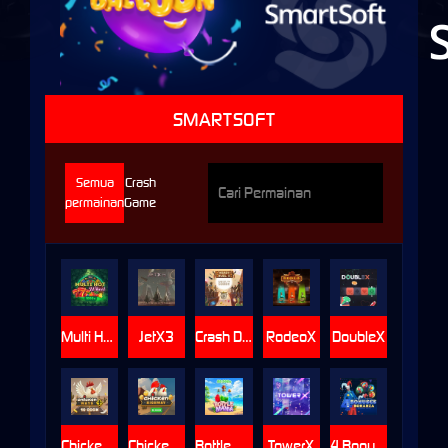
SMARTSOFT
Semua
Crash
permainan
Game
Multi Hot Wheel
JetX3
Crash Duel X
RodeoX
DoubleX
ChickenWays
Chicken Highway
Bottle Mania
TowerX
4 Bonuses Bonanza