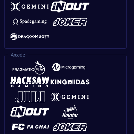
Arcade