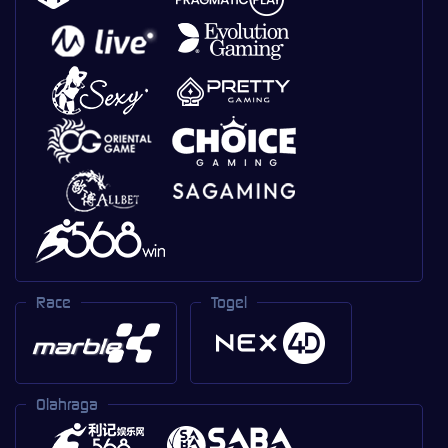
Race
Togel
Olahraga