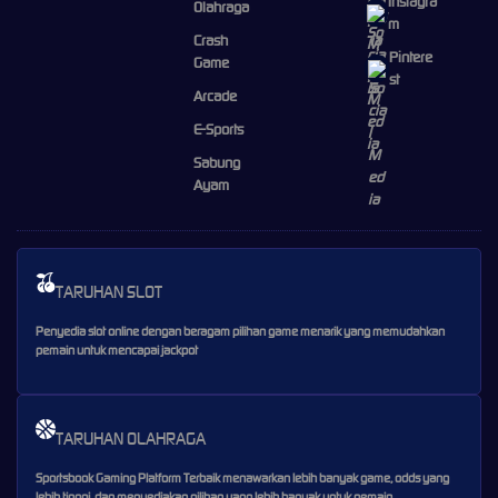
Instagra
Olahraga
m
Crash
Pintere
Game
st
Arcade
E-Sports
Sabung
Ayam
TARUHAN SLOT
Penyedia slot online dengan beragam pilihan game menarik yang memudahkan
pemain untuk mencapai jackpot
TARUHAN OLAHRAGA
Sportsbook Gaming Platform Terbaik menawarkan lebih banyak game, odds yang
lebih tinggi, dan menyediakan pilihan yang lebih banyak untuk pemain.