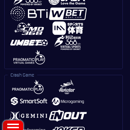
Crash Game